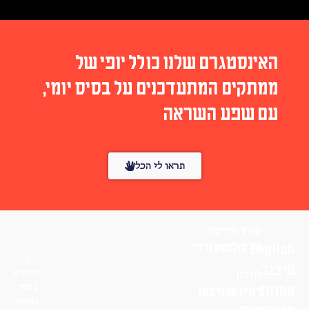
האינסטגרם שלנו כולל יופי של
ממתקים המתעדכנים על בסיס יומי,
עם שפע השראה
תראו לי הכל
עורך ומייסד
English
טל סולומון ורדי
עיצוב
הפונטים
לונדון
אמנות
באתר
דורין שוורצמן
בחסות