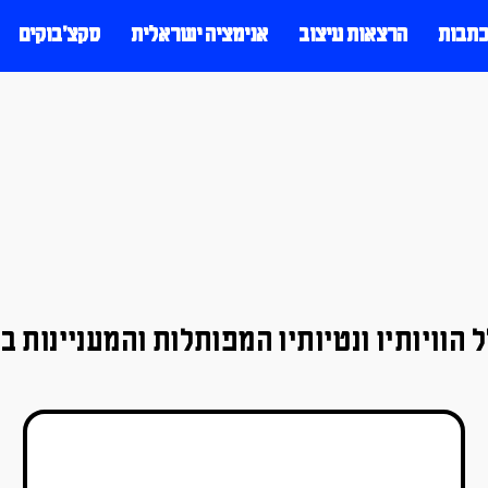
כתבות
הרצאות עיצוב
אנימציה ישראלית
סקצ׳בוקים
הוויותיו ונטיותיו המפותלות והמעניינות בי
לונה לונה: הפארק הנשכח