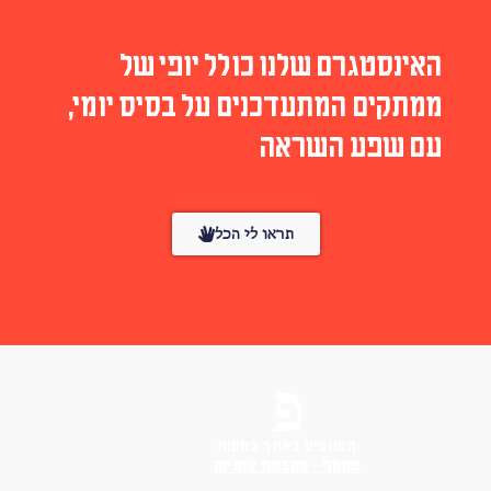
האינסטגרם שלנו כולל יופי של
ממתקים המתעדכנים על בסיס יומי,
עם שפע השראה
תראו לי הכל
הפונטים באתר בחסות
פונטף – מטבעת אותיות