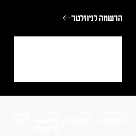
הרשמה לניוזלטר ←
עורך ומייסד
לונדון
ניו יורק
תל אביב
טל סולומון ורדי
דורין שוורצמן
נועם אוחנה
לי דרור
שי־אל מגנזי