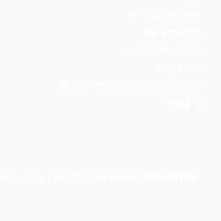
סטודנטים ובוגרים
הרצאות עיצוב
הפודקאסט הויזואלי
סקצ׳בוקים
אינדקס מעצבים וצלמים פרילנסרים
מי אנחנו?
מגזין Uncoated
מטשטש את הגבולות שבין עיצוב, אמנות, א