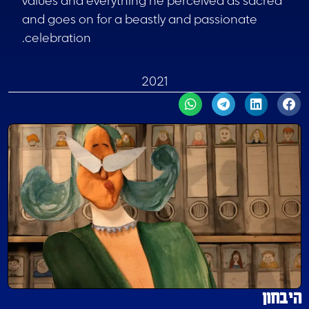
values and everything he perceived as sacred
and goes on for a beastly and passionate
celebration.
2021
היבחון