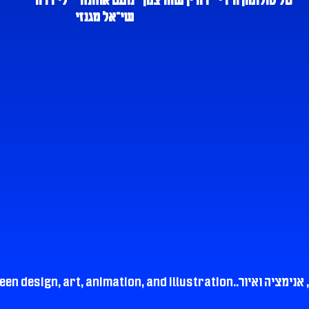
טל סולומון ורדי
דורין שוורצמן
נועם אוחנה
לי דרור
שי־אל מגנזי
נימציה ואיור.
een design, art, animation, and illustration.