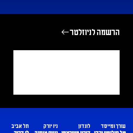
הרשמה לניוזלטר ←
עורך ומייסד
לונדון
ניו יורק
תל אביב