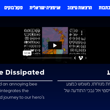
כתבות
הרצאות עיצוב
אנימציה ישראלית
סקצ׳בוקים
e Dissipated
את מנוחתו, משמש כמצע
nd an annoying bee
סטי אל נבכי התודעה של
sintegrates the
d journey to our hero’s