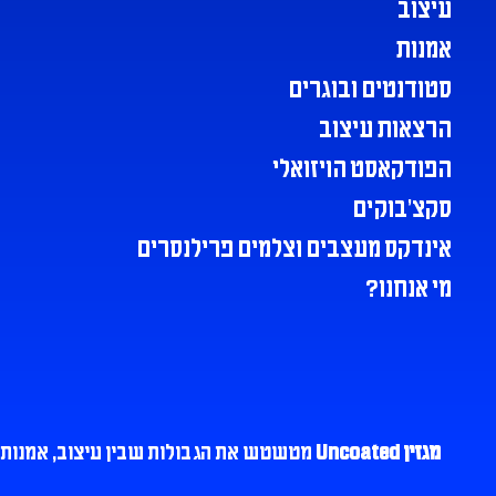
עיצוב
אמנות
סטודנטים ובוגרים
הרצאות עיצוב
הפודקאסט הויזואלי
סקצ׳בוקים
אינדקס מעצבים וצלמים פרילנסרים
מי אנחנו?
מגזין Uncoated
מטשטש את הגבולות שבין עיצוב, אמנות, א