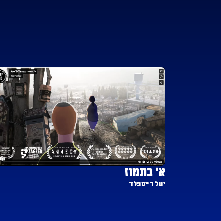
א' בתמוז
יעל רייספלד