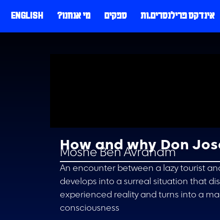
אינדקס פרילנסרים.ות
ספקים
מי אנחנו?
ENGLISH
How and why Don Jos
Moshe Ben Avraham
An encounter between a lazy tourist a
develops into a surreal situation that di
experienced reality and turns into a ma
consciousness