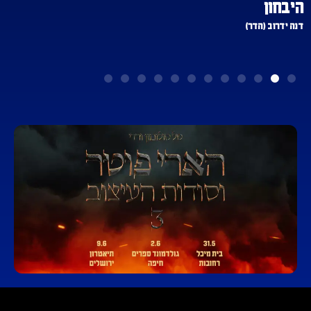
היבחון
דנה ידרוב (הדר)