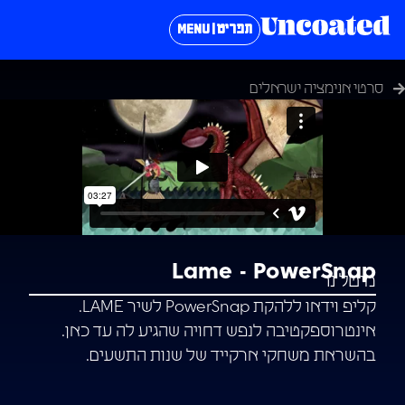
תפריט | MENU
סרטי אנימציה ישראלים
Lame - PowerSnap
מיטל נר
קליפ וידאו ללהקת PowerSnap לשיר LAME.
אינטרוספקטיבה לנפש דחויה שהגיע לה עד כאן.
בהשראת משחקי ארקייד של שנות התשעים.