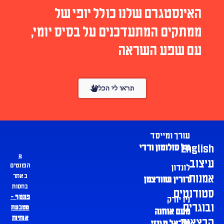
האינסטגרם שלנו כולל יופי של
ממתקים המתעדכנים על בסיס יומי,
עם שפע השראה
תראו לי הכל
עורך ומייסד
English
טל סולומון ורדי
עיצוב
הפונטים
לונדון
אמנות
באתר
דורין שוורצמן
בחסות
סטודנטים
פונטף –
ניו יורק
ובוגרים
מטבעת
נועם אוחנה
אותיות
הרצאות