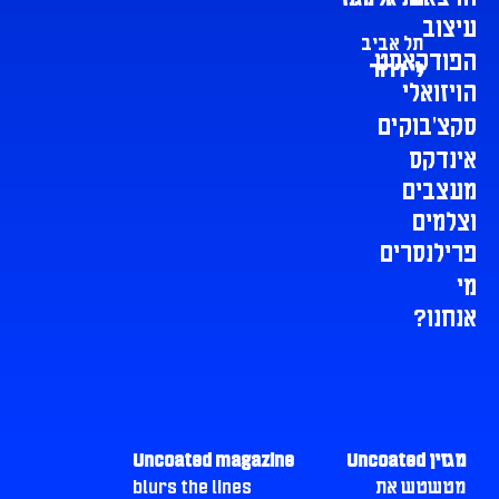
שי־אל מגנזי
עיצוב
תל אביב
הפודקאסט
לי דרור
הויזואלי
סקצ׳בוקים
אינדקס
מעצבים
וצלמים
פרילנסרים
מי
אנחנו?
מגזין Uncoated
Uncoated magazine
מטשטש את
blurs the lines