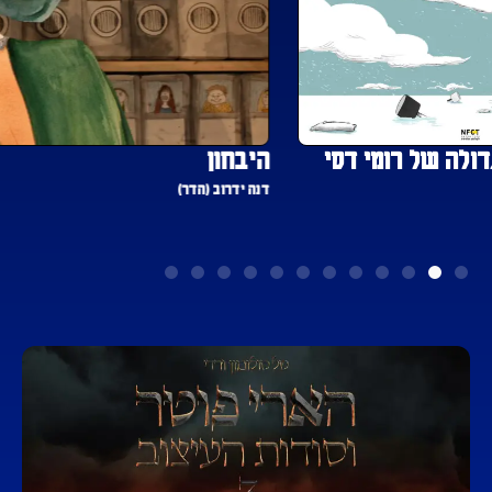
היבחון
דנה ידרוב (הדר)