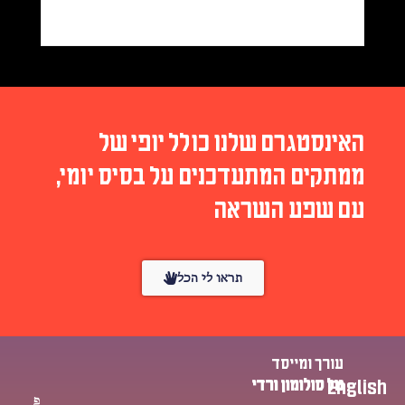
האינסטגרם שלנו כולל יופי של
ממתקים המתעדכנים על בסיס יומי,
עם שפע השראה
תראו לי הכל
עורך ומייסד
English
טל סולומון ורדי