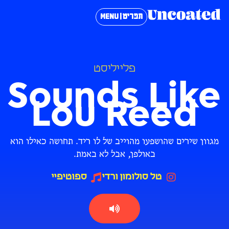
תפריט | MENU
פלייליסט
Sounds Like
Lou Reed
מגוון שירים שהושפעו מהוייב של לו ריד. תחושה כאילו הוא
באולפן, אבל לא באמת.
טל סולומון ורדי
ספוטיפיי