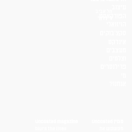
עיצוב
תל אביב
הפודקאסט
לי דרור
הויזואלי
סקצ׳בוקים
אינדקס
מעצבים
וצלמים
פרילנסרים
מי
אנחנו?
מגזין Uncoated
Uncoated magazine
מטשטש את
blurs the lines