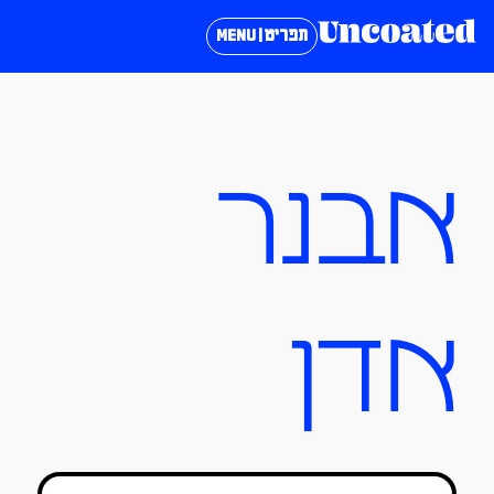
תפריט | MENU
אבנר
אדן