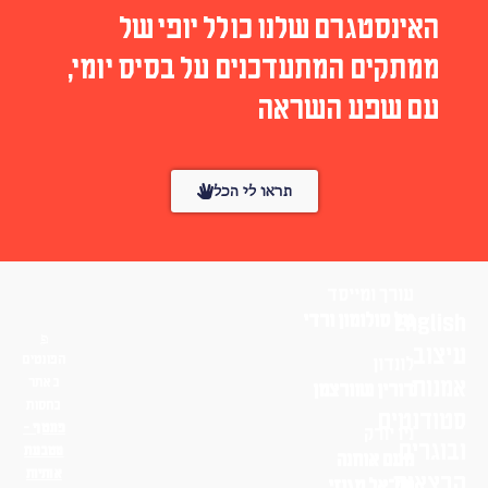
האינסטגרם שלנו כולל יופי של
ממתקים המתעדכנים על בסיס יומי,
עם שפע השראה
תראו לי הכל
עורך ומייסד
English
טל סולומון ורדי
עיצוב
הפונטים
לונדון
אמנות
באתר
דורין שוורצמן
בחסות
סטודנטים
פונטף –
ניו יורק
ובוגרים
מטבעת
נועם אוחנה
אותיות
הרצאות
שי־אל מגנזי