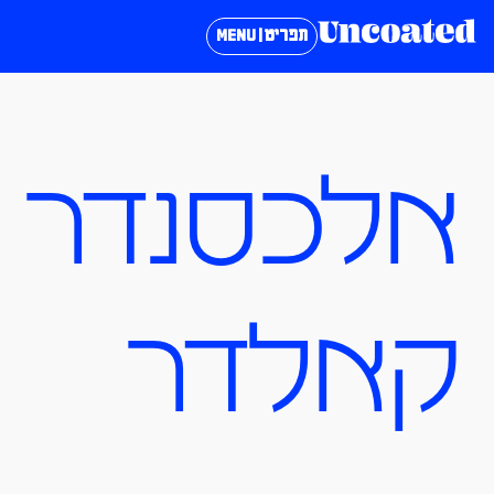
תפריט | MENU
אלכסנדר
קאלדר