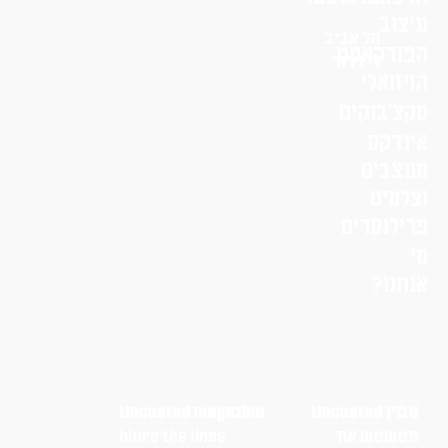
עיצוב
תל אביב
הפודקאסט
לי דרור
הויזואלי
סקצ׳בוקים
אינדקס
מעצבים
וצלמים
פרילנסרים
מי
אנחנו?
מגזין Uncoated
Uncoated magazine
מטשטש את
blurs the lines