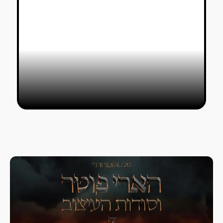
סרט האנימציה הפסיכדלי של נגה
סירוטה ואסא ריקין יעיף אתכן
טל סולומון ורדי
08/08/2021