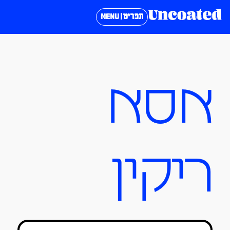
תפריט | MENU
אסא
ריקין