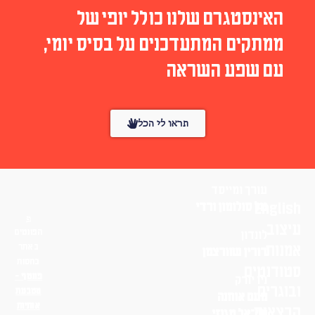
האינסטגרם שלנו כולל יופי של
ממתקים המתעדכנים על בסיס יומי,
עם שפע השראה
תראו לי הכל
עורך ומייסד
English
טל סולומון ורדי
עיצוב
הפונטים
לונדון
אמנות
באתר
דורין שוורצמן
בחסות
סטודנטים
פונטף –
ניו יורק
ובוגרים
מטבעת
נועם אוחנה
אותיות
הרצאות
שי־אל מגנזי