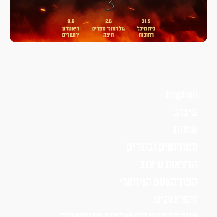
English
עיצוב
אמנות
סטודנטים ובוגרים
הרצאות עיצוב
הפודקאסט הויזואלי
סקצ׳בוקים