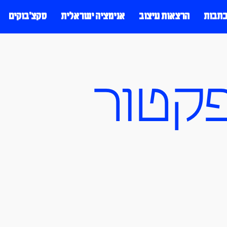
כתבות
הרצאות עיצוב
אנימציה ישראלית
סקצ׳בוקים
פקטור