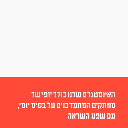
האינסטגרם שלנו כולל יופי של
ממתקים המתעדכנים על בסיס יומי,
עם שפע השראה