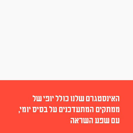
האינסטגרם שלנו כולל יופי של
ממתקים המתעדכנים על בסיס יומי,
עם שפע השראה