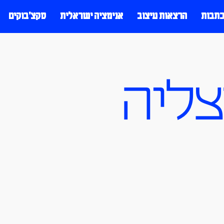
כתבות
הרצאות עיצוב
אנימציה ישראלית
סקצ׳בוקים
צליה