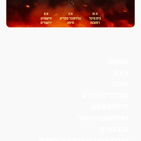
English
עיצוב
אמנות
סטודנטים ובוגרים
הרצאות עיצוב
הפודקאסט הויזואלי
סקצ׳בוקים