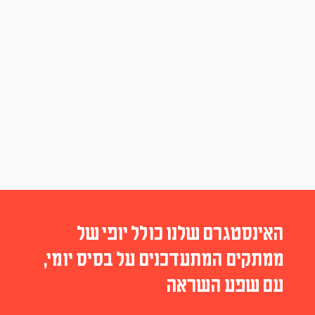
האינסטגרם שלנו כולל יופי של
ממתקים המתעדכנים על בסיס יומי,
עם שפע השראה