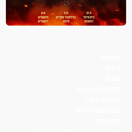
English
עיצוב
אמנות
סטודנטים ובוגרים
הרצאות עיצוב
הפודקאסט הויזואלי
סקצ׳בוקים