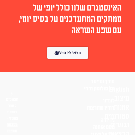
האינסטגרם שלנו כולל יופי של
ממתקים המתעדכנים על בסיס יומי,
עם שפע השראה
תראו לי הכל
עורך ומייסד
English
טל סולומון ורדי
עיצוב
הפונטים
לונדון
אמנות
באתר
דורין שוורצמן
בחסות
סטודנטים
פונטף –
ניו יורק
ובוגרים
מטבעת
נועם אוחנה
אותיות
הרצאות
שי־אל מגנזי