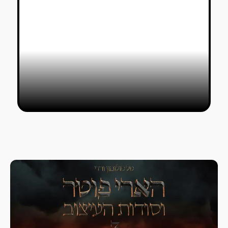
סרט האנימציה הפסיכדלי של נגה
סירוטה ואסא ריקין יעיף אתכן
טל סולומון ורדי
08/08/2021