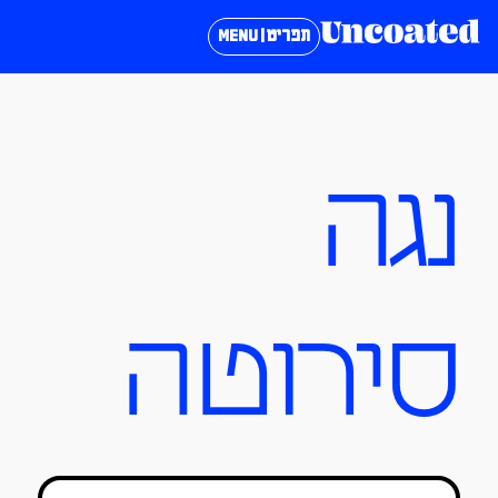
תפריט | MENU
נגה
סירוטה