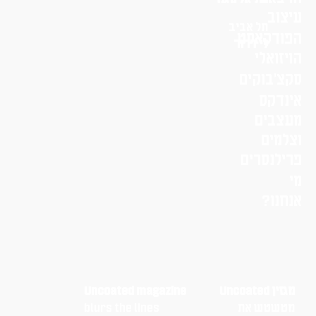
עיצוב
תל אביב
הפודקאסט
לי דרור
הויזואלי
סקצ׳בוקים
אינדקס
מעצבים
וצלמים
פרילנסרים
מי
אנחנו?
מגזין Uncoated
Uncoated magazine
מטשטש את
blurs the lines