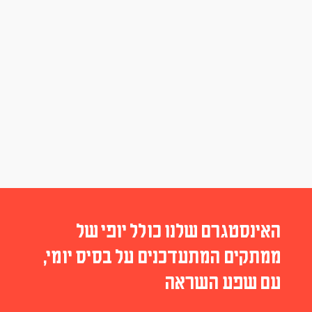
האינסטגרם שלנו כולל יופי של
ממתקים המתעדכנים על בסיס יומי,
עם שפע השראה