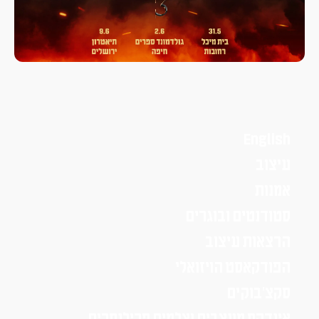
English
עיצוב
אמנות
סטודנטים ובוגרים
הרצאות עיצוב
הפודקאסט הויזואלי
סקצ׳בוקים