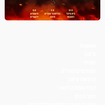
English
עיצוב
אמנות
סטודנטים ובוגרים
הרצאות עיצוב
הפודקאסט הויזואלי
סקצ׳בוקים