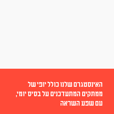
האינסטגרם שלנו כולל יופי של
ממתקים המתעדכנים על בסיס יומי,
עם שפע השראה