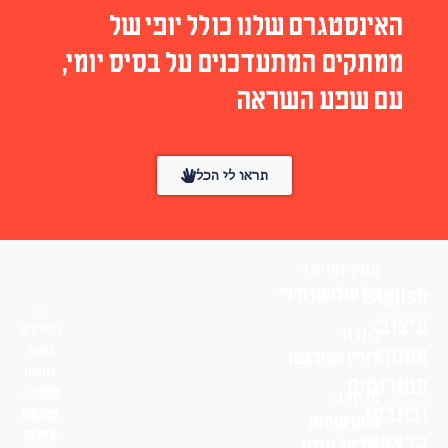
האינסטגרם שלנו כולל יופי של
ממתקים המתעדכנים על בסיס יומי,
עם שפע השראה
תראו לי הכל
עורך ומייסד
English
טל סולומון ורדי
עיצוב
הפונטים
לונדון
אמנות
באתר
דורין שוורצמן
בחסות
סטודנטים
פונטף –
ניו יורק
ובוגרים
מטבעת
נועם אוחנה
אותיות
הרצאות
שי־אל מגנזי