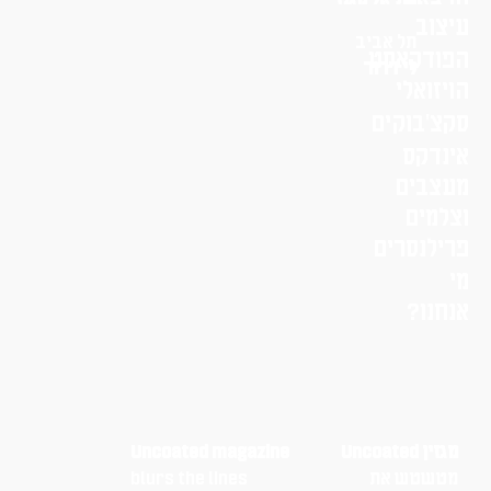
עיצוב
תל אביב
הפודקאסט
לי דרור
הויזואלי
סקצ׳בוקים
אינדקס
מעצבים
וצלמים
פרילנסרים
מי
אנחנו?
מגזין Uncoated
Uncoated magazine
מטשטש את
blurs the lines