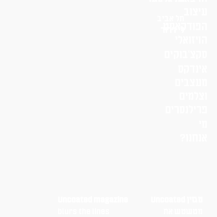
עיצוב
תל אביב
הפודקאסט
לי דרור
הויזואלי
סקצ׳בוקים
אינדקס
מעצבים
וצלמים
פרילנסרים
מי
אנחנו?
מגזין Uncoated
Uncoated magazine
מטשטש את
blurs the lines