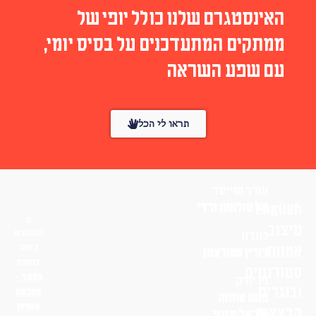
האינסטגרם שלנו כולל יופי של
ממתקים המתעדכנים על בסיס יומי,
עם שפע השראה
תראו לי הכל
עורך ומייסד
English
טל סולומון ורדי
עיצוב
הפונטים
לונדון
אמנות
באתר
דורין שוורצמן
בחסות
סטודנטים
פונטף –
ניו יורק
ובוגרים
מטבעת
נועם אוחנה
אותיות
הרצאות
שי־אל מגנזי