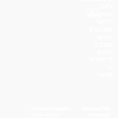
עיצוב
תל אביב
הפודקאסט
לי דרור
הויזואלי
סקצ׳בוקים
אינדקס
מעצבים
וצלמים
פרילנסרים
מי
אנחנו?
מגזין Uncoated
Uncoated magazine
מטשטש את
blurs the lines