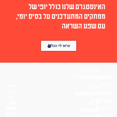
האינסטגרם שלנו כולל יופי של
ממתקים המתעדכנים על בסיס יומי,
עם שפע השראה
תראו לי הכל
עורך ומייסד
English
טל סולומון ורדי
עיצוב
הפונטים
לונדון
אמנות
באתר
דורין שוורצמן
בחסות
סטודנטים
פונטף –
ניו יורק
ובוגרים
מטבעת
נועם אוחנה
אותיות
הרצאות
שי־אל מגנזי