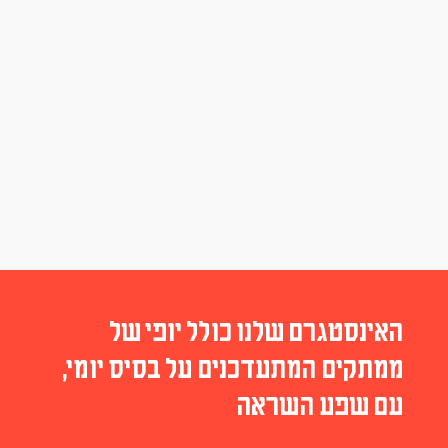
האינסטגרם שלנו כולל יופי של
ממתקים המתעדכנים על בסיס יומי,
עם שפע השראה