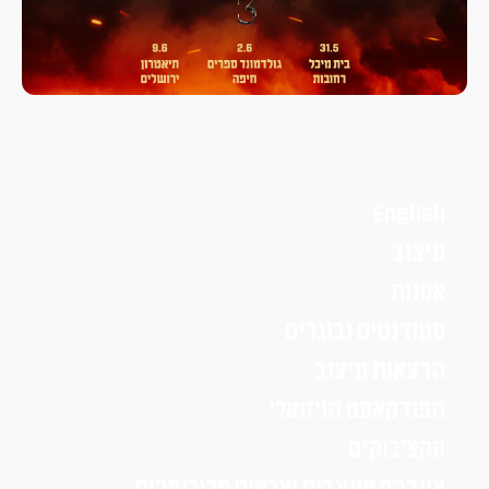
English
עיצוב
אמנות
סטודנטים ובוגרים
הרצאות עיצוב
הפודקאסט הויזואלי
סקצ׳בוקים