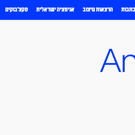
כתבות
הרצאות עיצוב
אנימציה ישראלית
סקצ׳בוקים
An