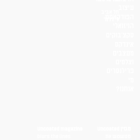
עיצוב
תל אביב
הפודקאסט
לי דרור
הויזואלי
סקצ׳בוקים
אינדקס
מעצבים
וצלמים
פרילנסרים
מי
אנחנו?
מגזין Uncoated
Uncoated magazine
מטשטש את
blurs the lines