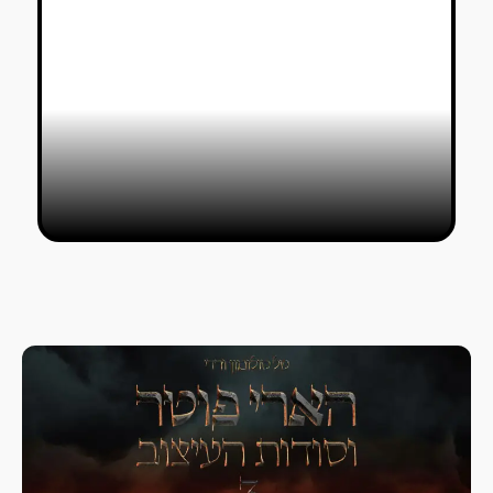
יניב לוריא וגיא שפירא מעצבים ובונים
את Bunting Guitars
טל סולומון ורדי
10/12/2020