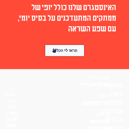
האינסטגרם שלנו כולל יופי של
ממתקים המתעדכנים על בסיס יומי,
עם שפע השראה
תראו לי הכל
עורך ומייסד
English
טל סולומון ורדי
עיצוב
הפונטים
לונדון
אמנות
באתר
דורין שוורצמן
בחסות
סטודנטים
פונטף –
ניו יורק
ובוגרים
מטבעת
נועם אוחנה
אותיות
הרצאות
שי־אל מגנזי