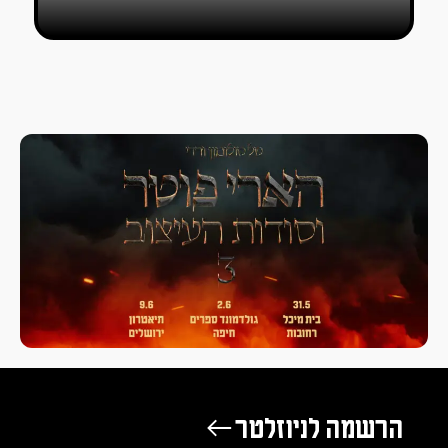
רשמה לניוזלטר ←