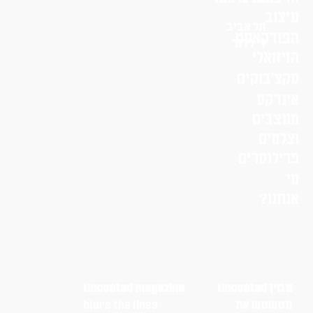
וב
תל אביב
דקאסט
לי דרור
זואלי
׳בוקים
דקס
בים
מים
לנסרים
נו?
Uncoated
Uncoated magazine
שטש את
blurs the lines