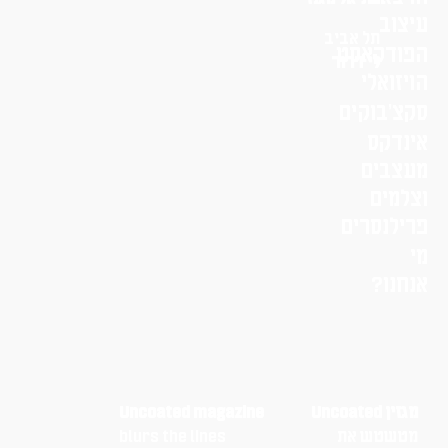
עיצוב
תל אביב
הפודקאסט
לי דרור
הויזואלי
סקצ׳בוקים
אינדקס
מעצבים
וצלמים
פרילנסרים
מי
אנחנו?
מגזין Uncoated
Uncoated magazine
מטשטש את
blurs the lines