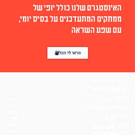
האינסטגרם שלנו כולל יופי של
ממתקים המתעדכנים על בסיס יומי,
עם שפע השראה
תראו לי הכל
עורך ומייסד
English
טל סולומון ורדי
עיצוב
הפונטים
לונדון
אמנות
באתר
דורין שוורצמן
בחסות
סטודנטים
פונטף –
ניו יורק
ובוגרים
מטבעת
נועם אוחנה
אותיות
הרצאות
שי־אל מגנזי