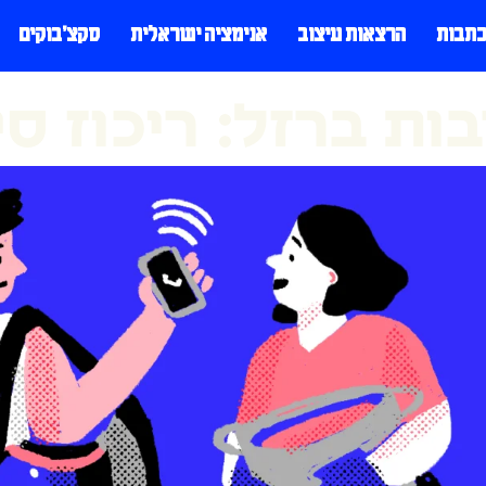
כתבות
הרצאות עיצוב
אנימציה ישראלית
סקצ׳בוקים
ות ברזל: ריכוז סי