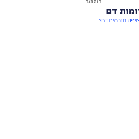
דנה תגר
מות דם
יפה תורמים דם?