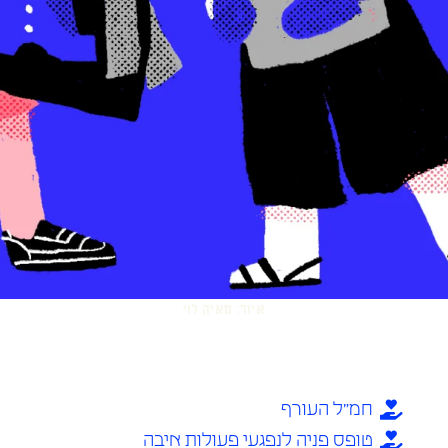
איור: מאיה לוי
דכון מידע בעמוד, שלחו מייל: uncoatedwtf@gmail.com
חמ״ל העורף
טופס פניה לנפגעי פעולות איבה