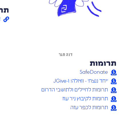
תרו
א
דנה תגר
תרומות
SafeDonate
׳יחד ננצח׳ - וואלה! ו-JGive
תרומות לחיילים ולתושבי הדרום
תרומות לקיבוץ ניר עוז
תרומות לכפר עזה