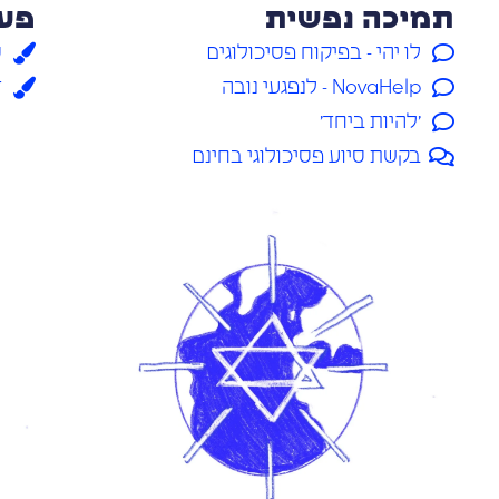
תמיכה נפשית
פעי
לו יהי - בפיקוח פסיכולוגים
ס
NovaHelp - לנפגעי נובה
ד
׳להיות ביחד׳
בקשת סיוע פסיכולוגי בחינם