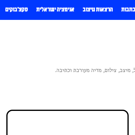
כתבות
הרצאות עיצוב
אנימציה ישראלית
סקצ׳בוקים
, מיצב, צילום, מדיה מעורבת וכתיבה.
סטיפן טאדיק: ריאליזם
ברוטלי לצד רומנטיות