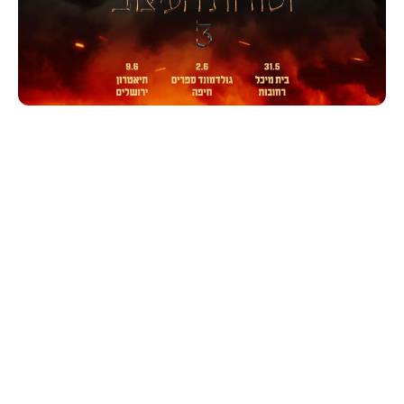
English
עיצוב
אמנות
סטודנטים ובוגרים
הרצאות עיצוב
הפודקאסט הויזואלי
סקצ׳בוקים