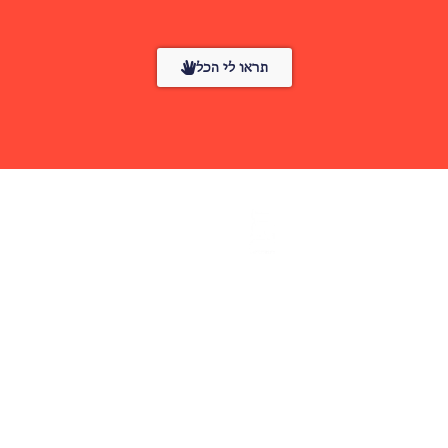
תראו לי הכל
הפונטים באתר בחסות
פונטף – מטבעת אותיות