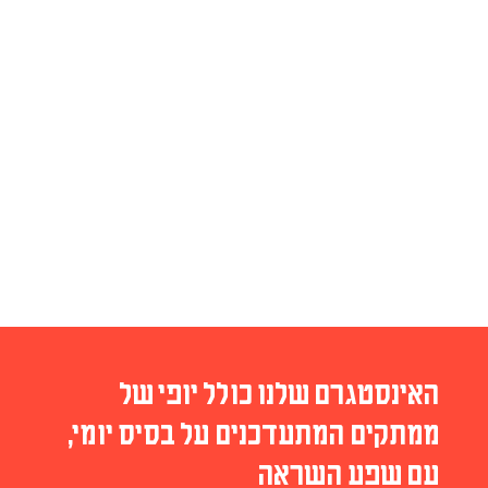
האינסטגרם שלנו כולל יופי של
ממתקים המתעדכנים על בסיס יומי,
עם שפע השראה