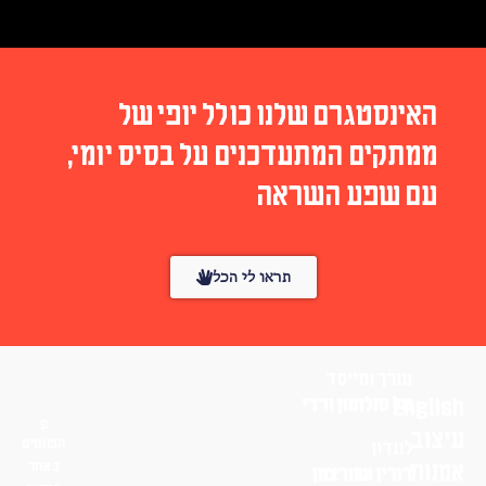
האינסטגרם שלנו כולל יופי של
ממתקים המתעדכנים על בסיס יומי,
עם שפע השראה
תראו לי הכל
עורך ומייסד
English
טל סולומון ורדי
עיצוב
הפונטים
לונדון
אמנות
באתר
דורין שוורצמן