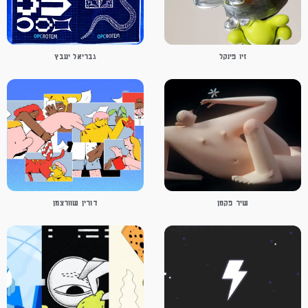
זיו פינקל
גבריאל יעבץ
שיר פקמן
דורין שוורצמן