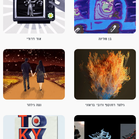
בן מולינה
אור דרורי
גילעד רוזנקוף ורובי בראזני
נעה גילהר