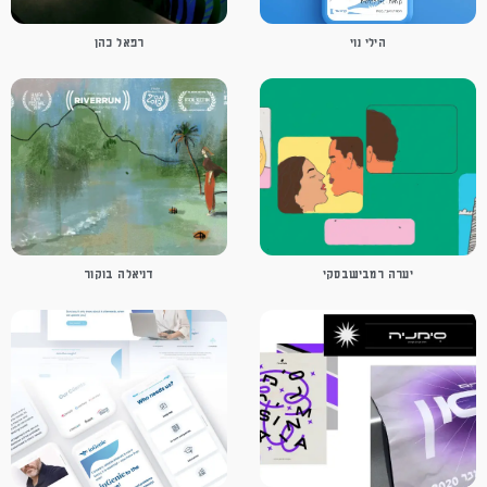
הילי נוי
רפאל כהן
יערה רמבישבסקי
דניאלה בוקור