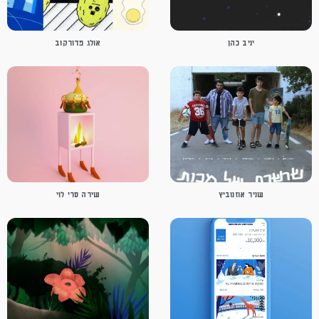
יניב כהן
אולג פדורקוב
שניר אוזנוביץ
שירה סרי לוי