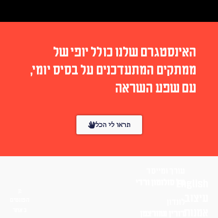
האינסטגרם שלנו כולל יופי של
ממתקים המתעדכנים על בסיס יומי,
עם שפע השראה
תראו לי הכל
עורך ומייסד
English
טל סולומון ורדי
עיצוב
הפונטים
לונדון
אמנות
באתר
דורין שוורצמן