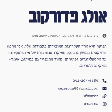
אולג פדורקוב
עיצוב גרפי
,
איור וקומיקס
,
אנימציה
,
עיצוב מושן
תנועה היא אחד העקרונות המובילים בעבודות שלי, אני מחפש
פרויקטים במושן גרפיקס ממיקרו אנימציות של אינטראקציות
עד אקספליינרים ופתיחים. מאוד מתעניין גם במיתוג, אימג׳-
מייקינג ולטרינג.
054-205-6889
celeronn99@gmail.com
פורטפוליו
אינסטגרם