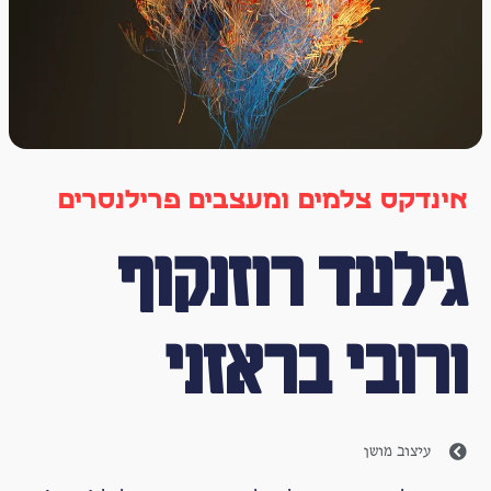
אינדקס צלמים ומעצבים פרילנסרים
גילעד רוזנקוף
ורובי בראזני
עיצוב מושן