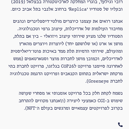
רובי וגילעד, בוגרי המחלקה לארכיטקטורה בבצלאל (2019)
ובעליו של סטודיו ׳Replica׳ ברחוב אלנבי בתל אביב כיום.
אנחנו רואים את עצמנו כיוצרים מולטי־דיספלינרים ונהנים
מחיבור העולמות של אדריכלות, עיצוב גרפי וטכנולוגיה.
הסטודיו שלנו מציע שירותי עיצוב ויזואלי – בין אם בתלת,
מושן או ארט (או שלושתם יחד) ליוצרות ויוצרים מהארץ
ומהעולם, שירותי הדמיות תלת ממד באיכות פוטו־ריאליסטית
לאדריכלים, וכמובן מושן לחברות מוצר וסטארטאפים (ממש
לאחרונה סיימנו פרויקט לCOP26 בגלזגו, פרויקט לחברת בתי
מרקחת ישראלית בתחום הקנאביס ופרויקט הדגמת טכנולוגיה
לחברת Greeneye).
נשמח לקחת חלק בכל פרויקט אומנותי או מסחרי שעושה
שימוש ב-CGI כאמצעי ליצירה (ו\אנחנו מקווים להתרחב
בקרוב לפרויקטים עצמאיים ומרגשים בעולם ה־NFT).