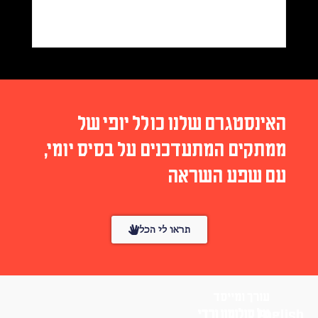
האינסטגרם שלנו כולל יופי של
ממתקים המתעדכנים על בסיס יומי,
עם שפע השראה
תראו לי הכל
עורך ומייסד
English
טל סולומון ורדי