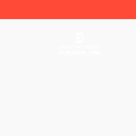
הפונטים באתר בחסות
פונטף – מטבעת אותיות