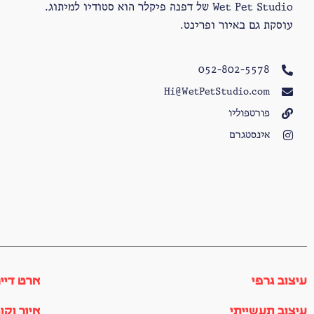
Wet Pet Studio של דפנה פיקלר הוא סטודיו למיתוג.
עוסקת גם באיור ופרינט.
052-802-5578
Hi@WetPetStudio.com
פורטפוליו
אינסטגרם
עיצוב גרפי
ארט דיי
עיצוב תעשייתי
איור וקו