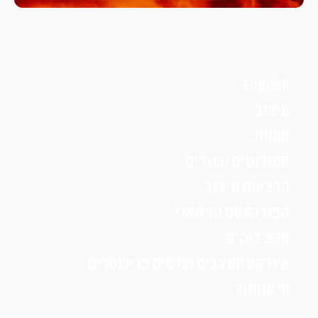
English
עיצוב
אמנות
סטודנטים ובוגרים
הרצאות עיצוב
הפודקאסט הויזואלי
סקצ׳בוקים
אינדקס מעצבים וצלמים פרילנסרים
מי אנחנו?