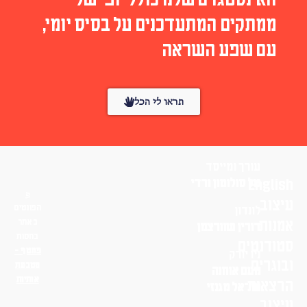
האינסטגרם שלנו כולל יופי של
ממתקים המתעדכנים על בסיס יומי,
עם שפע השראה
תראו לי הכל
עורך ומייסד
English
טל סולומון ורדי
עיצוב
הפונטים
לונדון
אמנות
באתר
דורין שוורצמן
בחסות
סטודנטים
פונטף –
ניו יורק
ובוגרים
מטבעת
נועם אוחנה
אותיות
הרצאות
שי־אל מגנזי
עיצוב