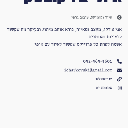
איור וקומיקס
,
עיצוב גרפי
אני צ'רקו, מעצב ומאייר, נורא אוהב מיתוג ובעיקר מה שקשור
לדמויות ואווטרים.
אשמח לקחת כל פרוייקט שקשור לאיור עם אופי
052-565-5601
icharkovski@gmail.com
פורטפוליו
אינסטגרם