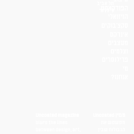
תל אביב
הפודקאסט
לי דרור
הויזואלי
סקצ׳בוקים
אינדקס
מעצבים
וצלמים
פרילנסרים
מי
אנחנו?
מגזין Uncoated
Uncoated magazine
מטשטש את
blurs the lines
הגבולות שבין
between design, art,