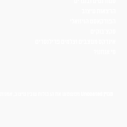
סטודנטים ובוגרים
הרצאות עיצוב
הפודקאסט הויזואלי
סקצ׳בוקים
אינדקס מעצבים וצלמים פרילנסרים
מי אנחנו?
מגזין Uncoated
מטשטש את הגבולות שבין עיצוב, אמנות, א