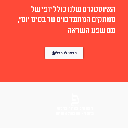
האינסטגרם שלנו כולל יופי של
ממתקים המתעדכנים על בסיס יומי,
עם שפע השראה
תראו לי הכל
הפונטים באתר בחסות
פונטף – מטבעת אותיות