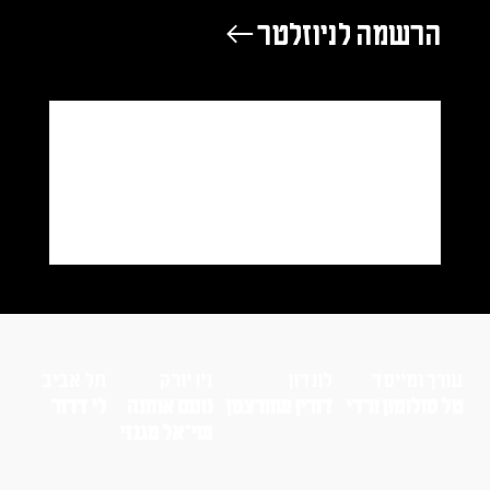
הרשמה לניוזלטר ←
עורך ומייסד
לונדון
ניו יורק
תל אביב
טל סולומון ורדי
דורין שוורצמן
נועם אוחנה
לי דרור
שי־אל מגנזי