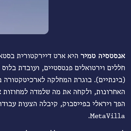
אנסטסיה טמיר
היא ארט דיירקטורית בסטא
חללים וירטואלים פנטסטיים, ועובדת בלוס 
(בינתיים). בוגרת המחלקה לארכיטקטורה 
האחרונות, ולקחה את מה שלמדה למחוזות א
הפך ויראלי בפייסבוק, קיבלה הצעות עבודה
MetaVilla.