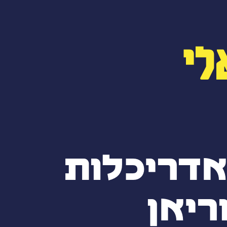
לי
דריכלות
יאן