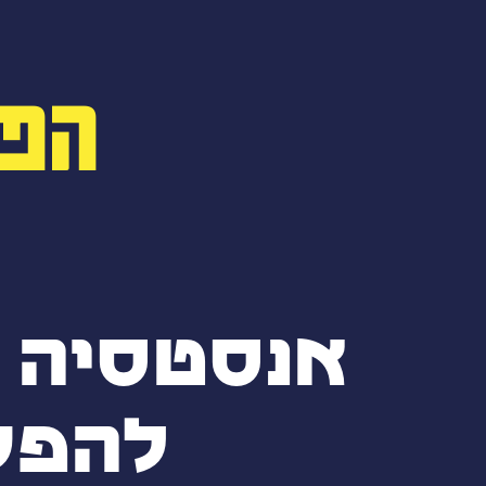
הפו
אנסטסיה 
להפק