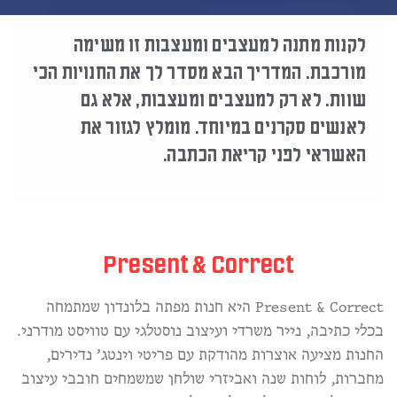
לקנות מתנה למעצבים ומעצבות זו משימה
מורכבת. המדריך הבא מסדר לך את החנויות הכי
שוות. לא רק למעצבים ומעצבות, אלא גם
לאנשים סקרנים במיוחד. מומלץ לגזור את
האשראי לפני קריאת הכתבה.
Present & Correct
Present & Correct היא חנות מפתה בלונדון שמתמחה
בכלי כתיבה, נייר משרדי ועיצוב נוסטלגי עם טוויסט מודרני.
החנות מציעה אוצרות מהודקת עם פריטי וינטג’ נדירים,
מחברות, לוחות שנה ואביזרי שולחן שמשמחים חובבי עיצוב