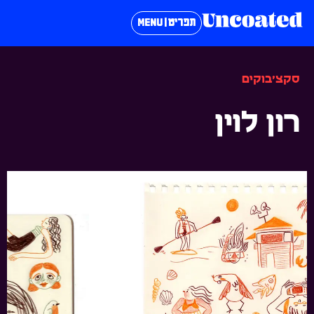
תפריט | MENU
סקצ׳בוקים
רון לוין