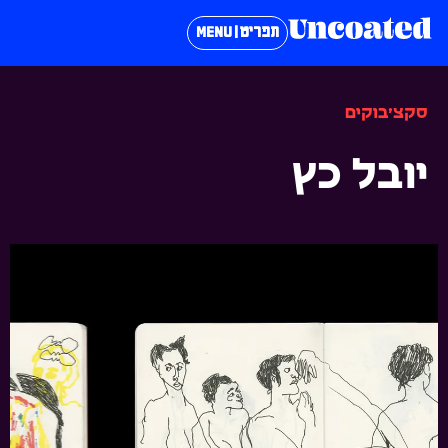
תפריט | MENU
סקצ׳בוקים
יובל כץ