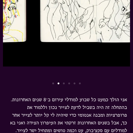
אני הולך כמעט כל שבוע למודלי עירום ב־8 שנים האחרונות.
בהתחלה זה היה בשביל לדעת לצייר נכון וללמוד את
פרופרציות ומבנה אנטומי כדי שיהיה לי קל יותר לצייר אחר
כך, אבל בשנים האחרונות זרקתי את העיפרון הצידה ואני בא
למודלים עם סקצ׳בוק, עט וכמה טושים ומתחיל ישר לצייר.