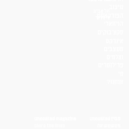
וב
תל אביב
דקאסט
לי דרור
ואלי
׳בוקים
דקס
בים
מים
לנסרים
נו?
Uncoate
Uncoated magazine
שטש את
blurs the lines