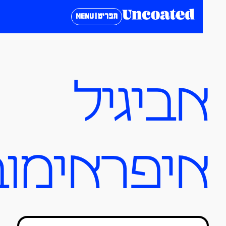
תפריט | MENU
ביגיל
יפראימוב