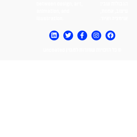
ולות שבין
between design, art,
וב, אמנות,
animation, and
מציה ואיור.
illustration.
© כל הזכויות שמורות למגזין Uncoated