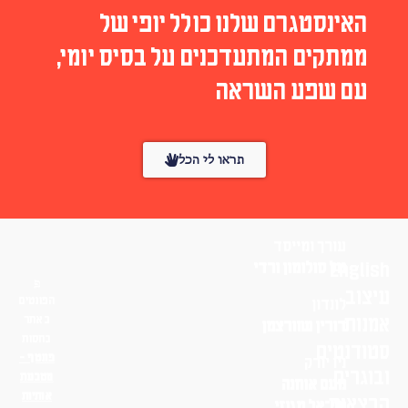
האינסטגרם שלנו כולל יופי של
ממתקים המתעדכנים על בסיס יומי,
עם שפע השראה
תראו לי הכל
עורך ומייסד
English
טל סולומון ורדי
עיצוב
הפונטים
לונדון
אמנות
באתר
דורין שוורצמן
בחסות
סטודנטים
פונטף –
ניו יורק
ובוגרים
מטבעת
נועם אוחנה
אותיות
הרצאות
שי־אל מגנזי