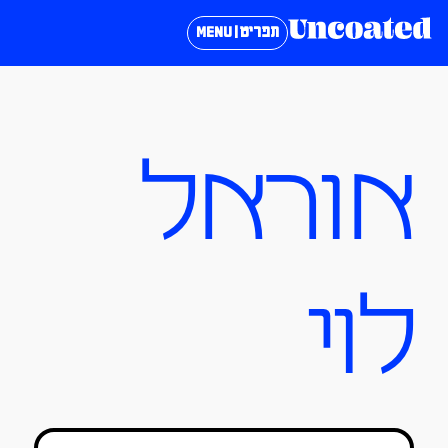
תפריט | MENU
אוראל
לוי