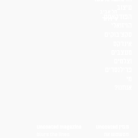
עיצוב
תל אביב
הפודקאסט
לי דרור
הויזואלי
סקצ׳בוקים
אינדקס
מעצבים
וצלמים
פרילנסרים
מי
אנחנו?
מגזין Uncoated
Uncoated magazine
מטשטש את
blurs the lines