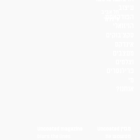
יצוב
תל אביב
פודקאסט
לי דרור
יזואלי
קצ׳בוקים
ינדקס
עצבים
צלמים
רילנסרים
י
נחנו?
מגזין Uncoated
Uncoated magazine
מטשטש את
blurs the lines