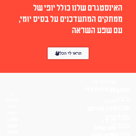
האינסטגרם שלנו כולל יופי של
ממתקים המתעדכנים על בסיס יומי,
עם שפע השראה
תראו לי הכל
עורך ומייסד
Englis
טל סולומון ורדי
יצוב
הפונטים
לונדון
מנות
באתר
דורין שוורצמן
בחסות
טודנטים
פונטף –
ניו יורק
בוגרים
מטבעת
נועם אוחנה
אותיות
רצאות
שי־אל מגנזי