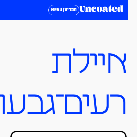
תפריט | MENU
איילת
רעים־גבעון