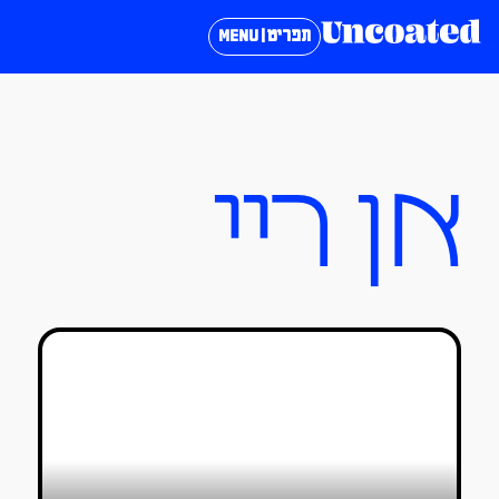
תפריט | MENU
אן ריי
רטרוספקטיבה: אלכסנדר מקווין, מספר
13
שקד שביט
19/11/2020