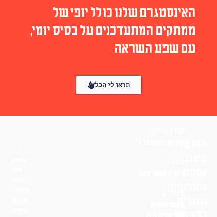
האינסטגרם שלנו כולל יופי של
ממתקים המתעדכנים על בסיס יומי,
עם שפע השראה
תראו לי הכל
עורך ומייסד
English
טל סולומון ורדי
עיצוב
הפונטים
לונדון
אמנות
באתר
דורין שוורצמן
בחסות
סטודנטים
פונטף –
ניו יורק
ובוגרים
מטבעת
נועם אוחנה
אותיות
הרצאות
שי־אל מגנזי