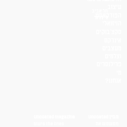
עיצוב
תל אביב
הפודקאסט
לי דרור
הויזואלי
סקצ׳בוקים
אינדקס
מעצבים
וצלמים
פרילנסרים
מי
אנחנו?
מגזין Uncoated
Uncoated magazine
מטשטש את
blurs the lines