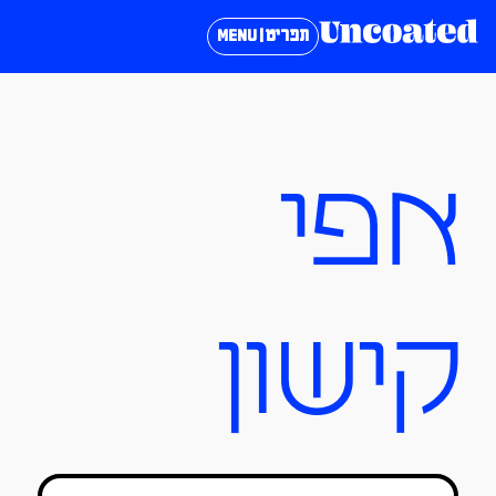
תפריט | MENU
אפי
קישון