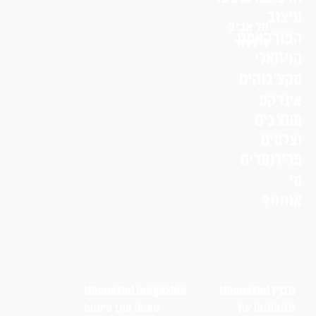
עיצוב
תל אביב
הפודקאסט
לי דרור
הויזואלי
סקצ׳בוקים
אינדקס
מעצבים
וצלמים
פרילנסרים
מי
אנחנו?
מגזין Uncoated
Uncoated magazine
מטשטש את
blurs the lines