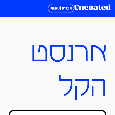
תפריט | MENU
ארנסט
הקל