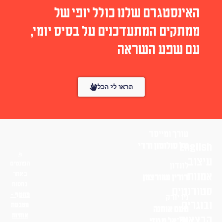
האינסטגרם שלנו כולל יופי של
ממתקים המתעדכנים על בסיס יומי,
עם שפע השראה
תראו לי הכל
עורך ומייסד
English
טל סולומון ורדי
עיצוב
הפונטים
לונדון
אמנות
באתר
דורין שוורצמן
בחסות
סטודנטים
פונטף –
ניו יורק
ובוגרים
מטבעת
נועם אוחנה
אותיות
הרצאות
שי־אל מגנזי