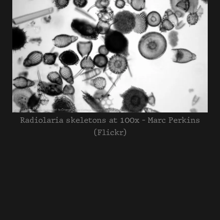
Radiolaria skeletons at 100x - Marc Perkins
(Flickr)