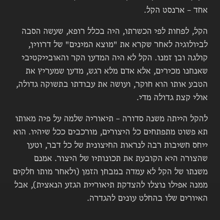
אחד – ארנסט הקל.
הקל, לפחות לפי הכשרתו, היה בכלל רופא, שעשה הסבה
לביולוגיה לאחר שקרא את "מוצא המינים" של דרווין,
קולגה ובן זמנו. הקל לא היה המדען הקר והאובייקטיבי
שאנחנו מכירים, אלא אדם מלא רגש, מדען שמעריץ את
הטבע אותו הוא חוקר, ועושה את עבודתו בתשוקה גדולה,
אולי קצת גדולה מדי.
להקל הייתה משנה סדורה – תיאוריה שלמה על פיה מאותו
תא פשוט מתפתחים כל היצורים, מורכבים ככל שיהיו. הוא
ייחס חשיבות רבה לנראות החיצונית של כל דבר, וטען
שהצורה היא הקובעת את תכונותיו של היצור. אמנם
משנתו של הקל לא עמדה במבחן הזמן (ולאחר מותו חלקים
ממנה אפילו נוצלו להצדקת תיאוריית הגזע הנאצית), אבל
האיורים שלו בהחלט עונים להגדרה.