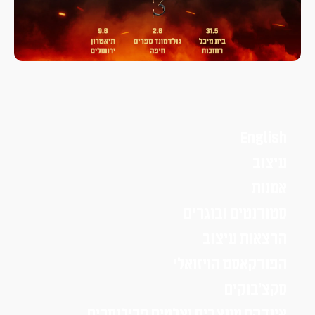
English
עיצוב
אמנות
סטודנטים ובוגרים
הרצאות עיצוב
הפודקאסט הויזואלי
סקצ׳בוקים