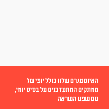
האינסטגרם שלנו כולל יופי של
ממתקים המתעדכנים על בסיס יומי,
עם שפע השראה