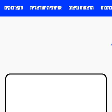
כתבות
הרצאות עיצוב
אנימציה ישראלית
סקצ׳בוקים
ספרי עיצוב מוזיקה מטריפים
טל סולומון ורדי
23/03/2023