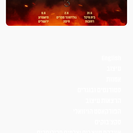
English
עיצוב
אמנות
סטודנטים ובוגרים
הרצאות עיצוב
הפודקאסט הויזואלי
סקצ׳בוקים