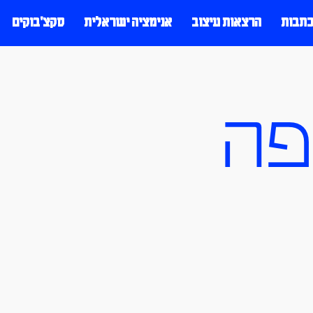
כתבות
הרצאות עיצוב
אנימציה ישראלית
סקצ׳בוקים
פה