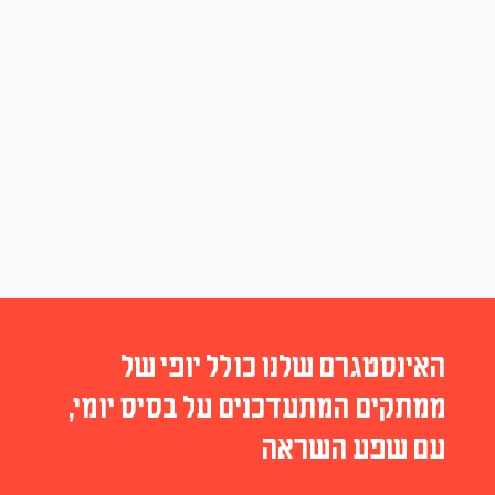
האינסטגרם שלנו כולל יופי של
ממתקים המתעדכנים על בסיס יומי,
עם שפע השראה