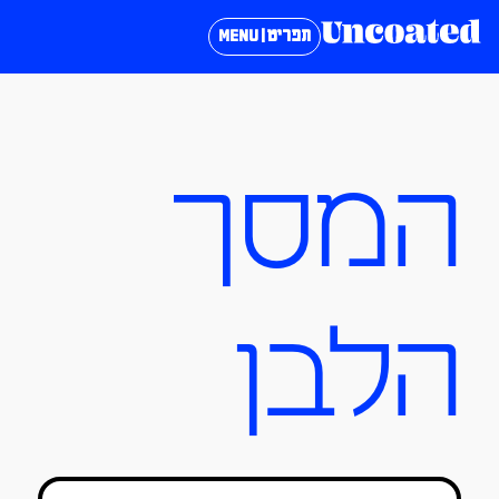
תפריט | MENU
המסך
הלבן