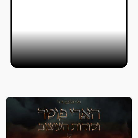
True Twins מפסלים את השמש של
המסך הלבן
טל סולומון ורדי
23/08/2019