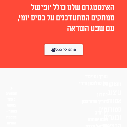
האינסטגרם שלנו כולל יופי של
ממתקים המתעדכנים על בסיס יומי,
עם שפע השראה
תראו לי הכל
עורך ומייסד
English
טל סולומון ורדי
עיצוב
הפונטים
לונדון
אמנות
באתר
דורין שוורצמן
בחסות
סטודנטים
פונטף –
ניו יורק
ובוגרים
מטבעת
נועם אוחנה
אותיות
הרצאות
שי־אל מגנזי