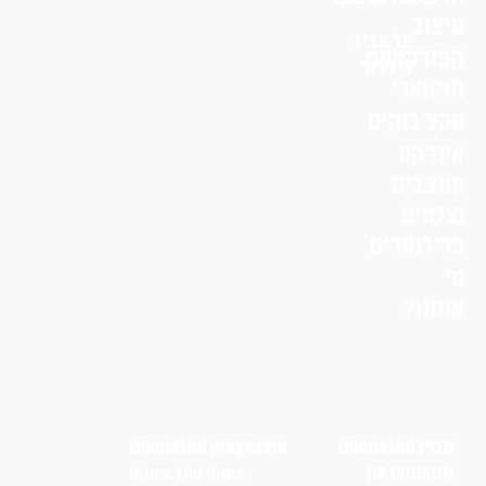
עיצוב
תל אביב
הפודקאסט
לי דרור
הויזואלי
סקצ׳בוקים
אינדקס
מעצבים
וצלמים
פרילנסרים
מי
אנחנו?
מגזין Uncoated
Uncoated magazine
מטשטש את
blurs the lines